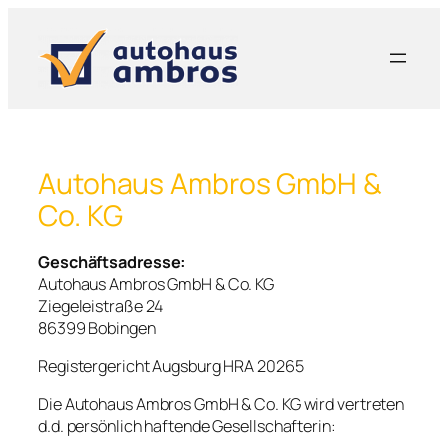
Zum
Inhalt
springen
Autohaus Ambros GmbH &
Co. KG
Geschäftsadresse:
Autohaus Ambros GmbH & Co. KG
Ziegeleistraße 24
86399 Bobingen
Registergericht Augsburg HRA 20265
Die Autohaus Ambros GmbH & Co. KG wird vertreten
d.d. persönlich haftende Gesellschafterin: