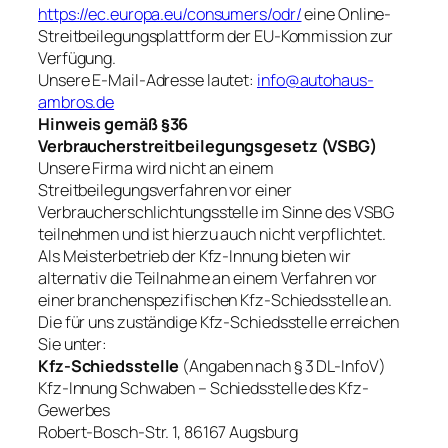
https://ec.europa.eu/consumers/odr/
eine Online-
Streitbeilegungsplattform der EU-Kommission zur
Verfügung.
Unsere E-Mail-Adresse lautet:
info@autohaus-
ambros.de
Hinweis gemäß §36
Verbraucherstreitbeilegungsgesetz (VSBG)
Unsere Firma wird nicht an einem
Streitbeilegungsverfahren vor einer
Verbraucherschlichtungsstelle im Sinne des VSBG
teilnehmen und ist hierzu auch nicht verpflichtet.
Als Meisterbetrieb der Kfz-Innung bieten wir
alternativ die Teilnahme an einem Verfahren vor
einer branchenspezifischen Kfz-Schiedsstelle an.
Die für uns zuständige Kfz-Schiedsstelle erreichen
Sie unter:
Kfz-Schiedsstelle
(Angaben nach § 3 DL-InfoV)
Kfz-Innung Schwaben – Schiedsstelle des Kfz-
Gewerbes
Robert-Bosch-Str. 1, 86167 Augsburg