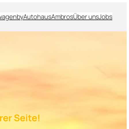
wagen
byAutohausAmbros
Über uns
Jobs
rer Seite!