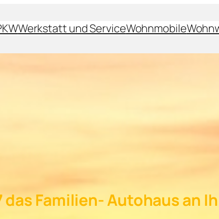
PKW
Werkstatt und Service
Wohnmobile
Wohn
 das Familien- Autohaus an Ih